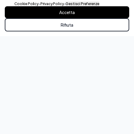
online prima di venire in atelier. Il sito rispecchia
Cookie Policy
•
Privacy Policy
•
Gestisci Preferenze
perfettamente..."
Accetta
Rifiuta
WhatsApp
Chiama
Speedy Pizza
Menù e contatto più diretti
"Sito consegnato in tempi record! Design minimale e
perfettamente mirato alla mia clientela. Interfaccia
intuitiva che re..."
Rispondiamo entro 24 ore
Consulenza gratuita e senza impegno
Preventivo trasparente, nessun costo nascosto