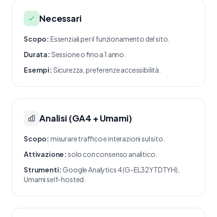
Necessari
Scopo:
Essenziali per il funzionamento del sito.
Durata:
Sessione o fino a 1 anno.
Esempi:
Sicurezza, preferenze accessibilità.
Analisi (GA4 + Umami)
Scopo:
misurare traffico e interazioni sul sito.
Attivazione:
solo con consenso analitico.
Strumenti:
Google Analytics 4 (G-EL32YTDTYH),
Umami self-hosted.